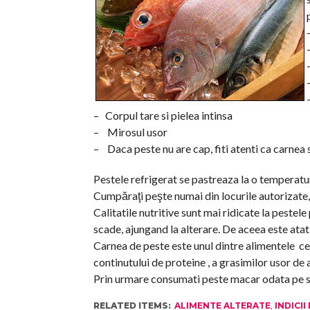
– Corpul tare si pielea intinsa
– Mirosul usor
– Daca peste nu are cap, fiti atenti ca carnea 
Pestele refrigerat se pastreaza la o temperatur
Cumpăraţi peşte numai din locurile autorizate,
Calitatile nutritive sunt mai ridicate la peste
scade, ajungand la alterare. De aceea este atat
Carnea de peste este unul dintre alimentele cel
continutului de proteine , a grasimilor usor de a
Prin urmare consumati peste macar odata pe sapt
RELATED ITEMS:
ALIMENTE ALTERATE
,
INDICI