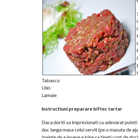
Tabasco
Ulei
Lamaie
Instructiuni preparare biftec tartar
Daca doriti sa impresionati cu adevarat puteti 
duc langa masa celui servit (pe o masuta de aju
Inainte de a incepe e bine sa tineti cont de dor