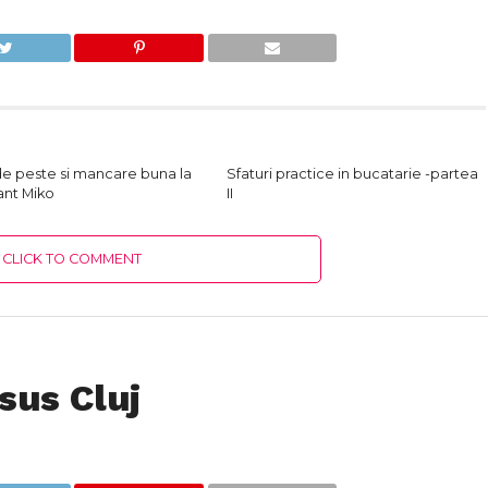
de peste si mancare buna la
Sfaturi practice in bucatarie -partea
ant Miko
II
CLICK TO COMMENT
sus Cluj