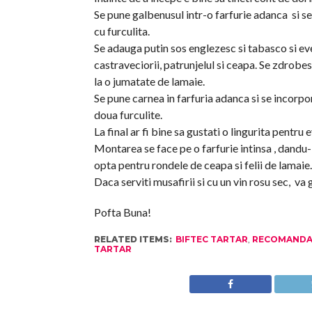
Se pune galbenusul intr-o farfurie adanca si se 
cu furculita.
Se adauga putin sos englezesc si tabasco si ev
castraveciorii, patrunjelul si ceapa. Se zdrobe
la o jumatate de lamaie.
Se pune carnea in farfuria adanca si se incor
doua furculite.
La final ar fi bine sa gustati o lingurita pentru
Montarea se face pe o farfurie intinsa , dandu-
opta pentru rondele de ceapa si felii de lamaie.
Daca serviti musafirii si cu un vin rosu sec, va
Pofta Buna!
RELATED ITEMS:
BIFTEC TARTAR
,
RECOMANDA
TARTAR