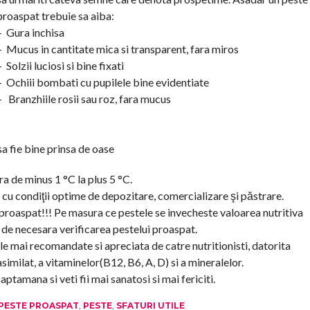
proaspat trebuie sa aiba:
– Gura inchisa
– Mucus in cantitate mica si transparent, fara miros
– Solzii luciosi si bine fixati
– Ochiii bombati cu pupilele bine evidentiate
– Branzhiile rosii sau roz, fara mucus
sa fie bine prinsa de oase
a de minus 1 °C la plus 5 °C.
 cu condiţii optime de depozitare, comercializare şi păstrare.
le proaspat!!! Pe masura ce pestele se invecheste valoarea nutritiva
 de necesara verificarea pestelui proaspat.
e mai recomandate si apreciata de catre nutritionisti, datorita
similat, a vitaminelor(B12, B6, A, D) si a mineralelor.
amana si veti fii mai sanatosi si mai fericiti.
I PESTE PROASPAT
,
PESTE
,
SFATURI UTILE