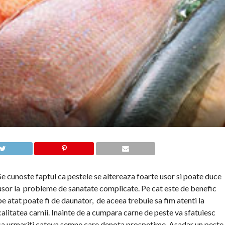
Se cunoste faptul ca pestele se altereaza foarte usor si poate duce
usor la probleme de sanatate complicate. Pe cat este de benefic
pe atat poate fi de daunator, de aceea trebuie sa fim atenti la
calitatea carnii. Inainte de a cumpara carne de peste va sfatuiesc
sa urmariti cateva semne care denota prospetime. Asadar un peste