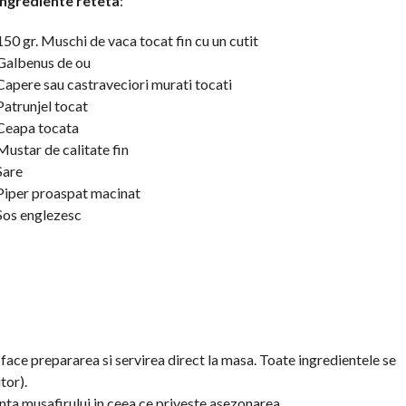
Ingrediente reteta
:
150 gr. Muschi de vaca tocat fin cu un cutit
Galbenus de ou
Capere sau castraveciori murati tocati
Patrunjel tocat
Ceapa tocata
Mustar de calitate fin
Sare
Piper proaspat macinat
Sos englezesc
face prepararea si servirea direct la masa. Toate ingredientele se
tor).
inta musafirului in ceea ce priveste asezonarea.