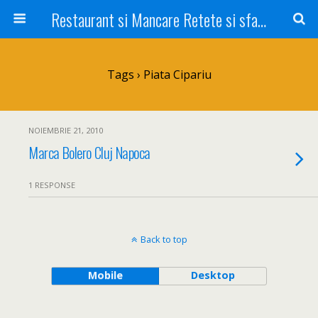
Restaurant si Mancare Retete si sfaturi Picant bun si rapid
Tags › Piata Cipariu
NOIEMBRIE 21, 2010
Marca Bolero Cluj Napoca
1 RESPONSE
Back to top
Mobile
Desktop