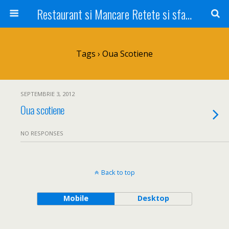
Restaurant si Mancare Retete si sfaturi Picant bun si rapid
Tags › Oua Scotiene
SEPTEMBRIE 3, 2012
Oua scotiene
NO RESPONSES
Back to top
Mobile
Desktop