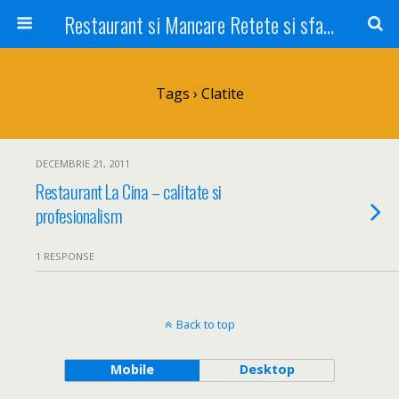
Restaurant si Mancare Retete si sfaturi Picant bun si rapid
Tags › Clatite
DECEMBRIE 21, 2011
Restaurant La Cina – calitate si
profesionalism
1 RESPONSE
Back to top
Mobile
Desktop