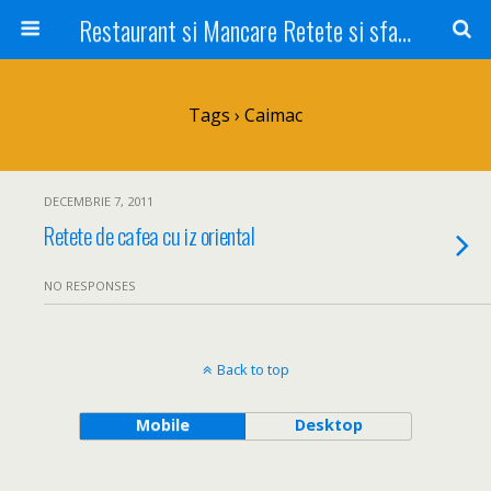
Restaurant si Mancare Retete si sfaturi Picant bun si rapid
Tags › Caimac
DECEMBRIE 7, 2011
Retete de cafea cu iz oriental
NO RESPONSES
Back to top
Mobile
Desktop