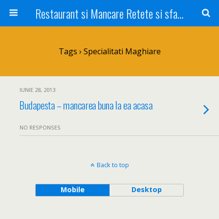
Restaurant si Mancare Retete si sfaturi Picant bun si rapid
Tags › Specialitati Maghiare
IUNIE 28, 2013
Budapesta – mancarea buna la ea acasa
NO RESPONSES
Back to top
Mobile
Desktop