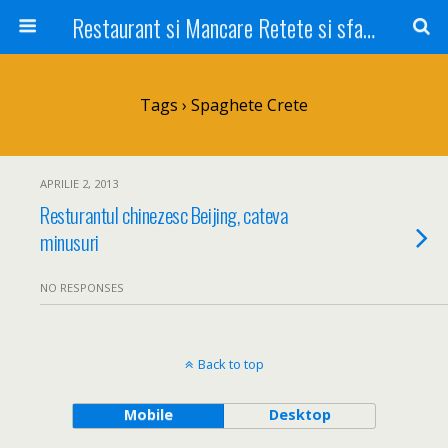
Restaurant si Mancare Retete si sfaturi Picant bun si rapid
Tags › Spaghete Crete
APRILIE 2, 2013
Resturantul chinezesc Beijing, cateva
minusuri
NO RESPONSES
Back to top
Mobile
Desktop