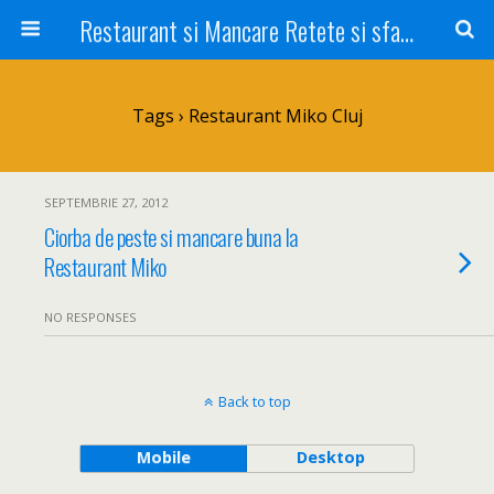
Restaurant si Mancare Retete si sfaturi Picant bun si rapid
Tags › Restaurant Miko Cluj
SEPTEMBRIE 27, 2012
Ciorba de peste si mancare buna la
Restaurant Miko
NO RESPONSES
Back to top
Mobile
Desktop