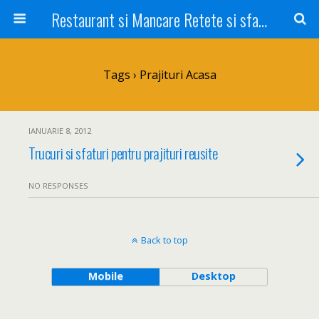
Restaurant si Mancare Retete si sfaturi Picant bun si rapid
Tags › Prajituri Acasa
IANUARIE 8, 2012
Trucuri si sfaturi pentru prajituri reusite
NO RESPONSES
Back to top
Mobile
Desktop