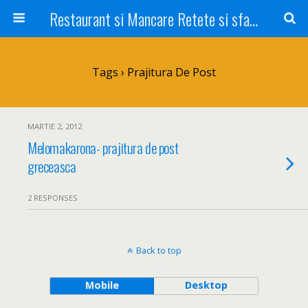
Restaurant si Mancare Retete si sfaturi Picant bun si rapid
Tags › Prajitura De Post
MARTIE 2, 2012
Melomakarona- prajitura de post
greceasca
2 RESPONSES
Back to top
Mobile
Desktop