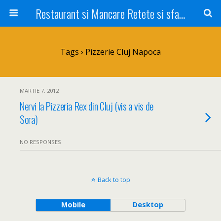
Restaurant si Mancare Retete si sfaturi Picant bun si rapid
Tags › Pizzerie Cluj Napoca
MARTIE 7, 2012
Nervi la Pizzeria Rex din Cluj (vis a vis de
Sora)
NO RESPONSES
Back to top
Mobile
Desktop