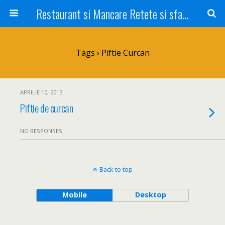
Restaurant si Mancare Retete si sfaturi Picant bun si rapid
Tags › Piftie Curcan
APRILIE 10, 2013
Piftie de curcan
NO RESPONSES
Back to top
Mobile
Desktop