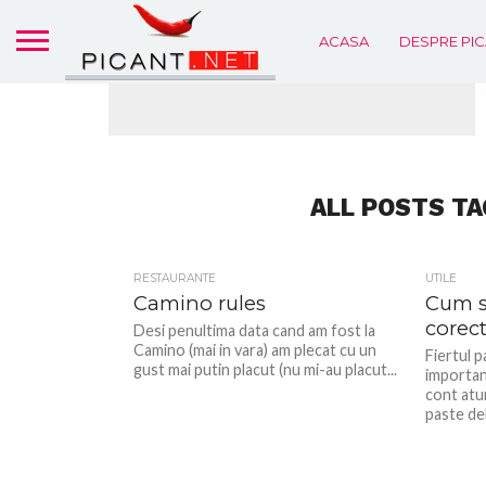
ACASA
DESPRE PIC
ALL POSTS TA
RESTAURANTE
UTILE
Camino rules
Cum se
corec
Desi penultima data cand am fost la
Camino (mai in vara) am plecat cu un
Fiertul 
gust mai putin placut (nu mi-au placut...
importan
cont atu
paste de