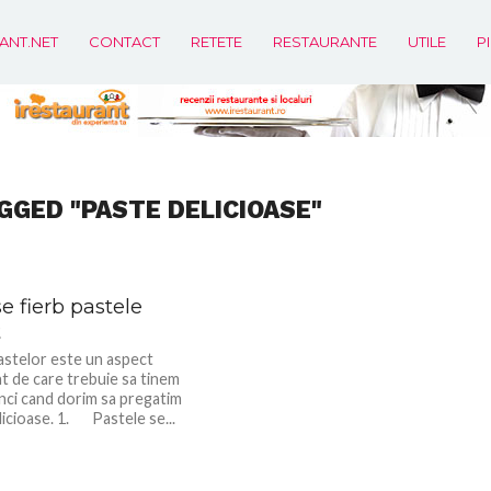
ANT.NET
CONTACT
RETETE
RESTAURANTE
UTILE
P
GGED "PASTE DELICIOASE"
 fierb pastele
t
pastelor este un aspect
t de care trebuie sa tinem
nci cand dorim sa pregatim
licioase. 1. Pastele se...