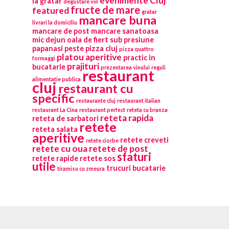
evenimente Cluj
la gratar
degustare vin
fructe de mare
featured
gratar
mancare buna
livrari la domiciliu
mancare de post
mancare sanatoasa
mic dejun
oala de fiert sub presiune
papanasi
peste
pizza cluj
pizza quattro
platou aperitive
practic in
formaggi
prajituri
bucatarie
prezentarea vinului
reguli
restaurant
alimentatie publica
cluj
restaurant cu
specific
restaurante cluj
restaurant italian
restaurant La Cina
restaurant perfect
reteta cu branza
reteta rapida
reteta de sarbatori
retete
reteta salata
aperitive
retete creveti
retete ciorbe
retete cu oua
retete de post
sfaturi
retete rapide
retete sos
utile
trucuri bucatarie
tiramisu cu zmeura