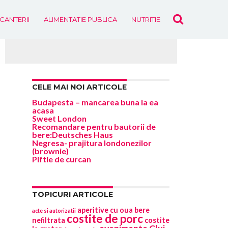
ICANTERII
ALIMENTATIE PUBLICA
NUTRITIE
EVENIMENTE
CELE MAI NOI ARTICOLE
Budapesta – mancarea buna la ea
acasa
Sweet London
Recomandare pentru bautorii de
bere:Deutsches Haus
Negresa- prajitura londonezilor
(brownie)
Piftie de curcan
TOPICURI ARTICOLE
aperitive cu oua
bere
acte si autorizatii
costite de porc
nefiltrata
costite