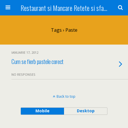
Restaurant si Mancare Retete si sfaturi Picant bun si rapid
Tags › Paste
IANUARIE 17, 2012
Cum se fierb pastele corect
NO RESPONSES
Back to top
Mobile
Desktop