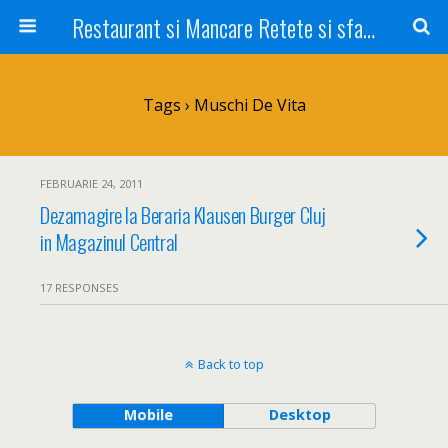
Restaurant si Mancare Retete si sfaturi Picant bun si rapid
Tags › Muschi De Vita
FEBRUARIE 24, 2011
Dezamagire la Beraria Klausen Burger Cluj
in Magazinul Central
17 RESPONSES
Back to top
Mobile
Desktop