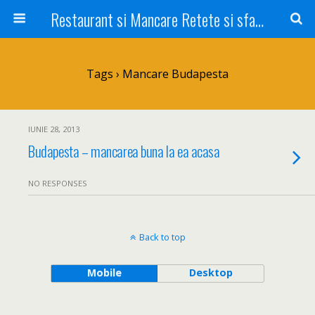
Restaurant si Mancare Retete si sfaturi Picant bun si rapid
Tags › Mancare Budapesta
IUNIE 28, 2013
Budapesta – mancarea buna la ea acasa
NO RESPONSES
Back to top
Mobile
Desktop