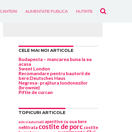
ICANTERII
ALIMENTATIE PUBLICA
NUTRITIE
EVENIMENTE
CELE MAI NOI ARTICOLE
Budapesta – mancarea buna la ea
acasa
Sweet London
Recomandare pentru bautorii de
bere:Deutsches Haus
Negresa- prajitura londonezilor
(brownie)
Piftie de curcan
TOPICURI ARTICOLE
aperitive cu oua
bere
acte si autorizatii
costite de porc
nefiltrata
costite