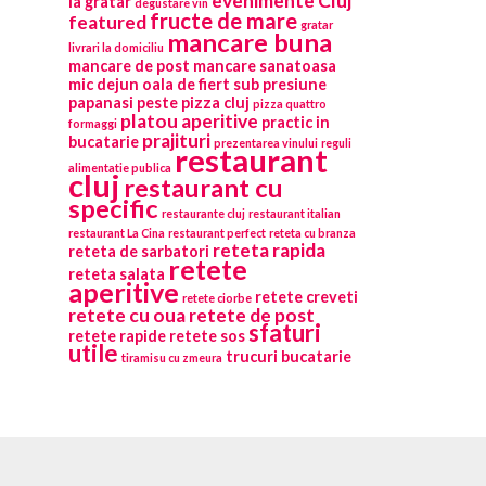
evenimente Cluj
la gratar
degustare vin
fructe de mare
featured
gratar
mancare buna
livrari la domiciliu
mancare de post
mancare sanatoasa
mic dejun
oala de fiert sub presiune
papanasi
peste
pizza cluj
pizza quattro
platou aperitive
practic in
formaggi
prajituri
bucatarie
prezentarea vinului
reguli
restaurant
alimentatie publica
cluj
restaurant cu
specific
restaurante cluj
restaurant italian
restaurant La Cina
restaurant perfect
reteta cu branza
reteta rapida
reteta de sarbatori
retete
reteta salata
aperitive
retete creveti
retete ciorbe
retete cu oua
retete de post
sfaturi
retete rapide
retete sos
utile
trucuri bucatarie
tiramisu cu zmeura