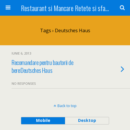
Restaurant si Mancare Retete si sfaturi Picant bun si rapid
Tags › Deutsches Haus
IUNIE 6, 2013
Recomandare pentru bautorii de
bere:Deutsches Haus
NO RESPONSES
Back to top
Mobile
Desktop