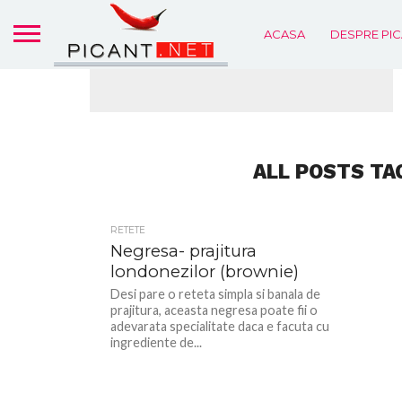
ACASA
DESPRE PIC
ALL POSTS TA
RETETE
Negresa- prajitura
londonezilor (brownie)
Desi pare o reteta simpla si banala de
prajitura, aceasta negresa poate fii o
adevarata specialitate daca e facuta cu
ingrediente de...