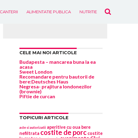
ICANTERII
ALIMENTATIE PUBLICA
NUTRITIE
EVENIMENTE
CELE MAI NOI ARTICOLE
Budapesta – mancarea buna la ea
acasa
Sweet London
Recomandare pentru bautorii de
bere:Deutsches Haus
Negresa- prajitura londonezilor
(brownie)
Piftie de curcan
TOPICURI ARTICOLE
aperitive cu oua
bere
acte si autorizatii
costite de porc
nefiltrata
costite