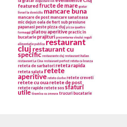
evenimente Cluj
la gratar
degustare vin
fructe de mare
featured
gratar
mancare buna
livrari la domiciliu
mancare de post
mancare sanatoasa
mic dejun
oala de fiert sub presiune
papanasi
peste
pizza cluj
pizza quattro
platou aperitive
practic in
formaggi
prajituri
bucatarie
prezentarea vinului
reguli
restaurant
alimentatie publica
cluj
restaurant cu
specific
restaurante cluj
restaurant italian
restaurant La Cina
restaurant perfect
reteta cu branza
reteta rapida
reteta de sarbatori
retete
reteta salata
aperitive
retete creveti
retete ciorbe
retete cu oua
retete de post
sfaturi
retete rapide
retete sos
utile
trucuri bucatarie
tiramisu cu zmeura