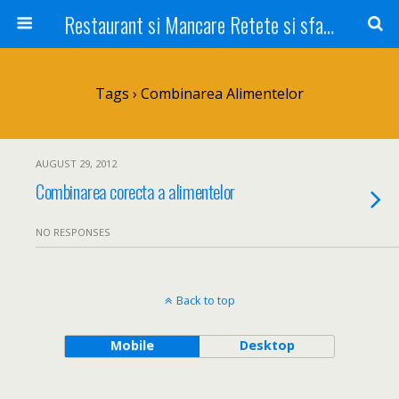
Restaurant si Mancare Retete si sfaturi Picant bun si rapid
Tags › Combinarea Alimentelor
AUGUST 29, 2012
Combinarea corecta a alimentelor
NO RESPONSES
Back to top
Mobile
Desktop