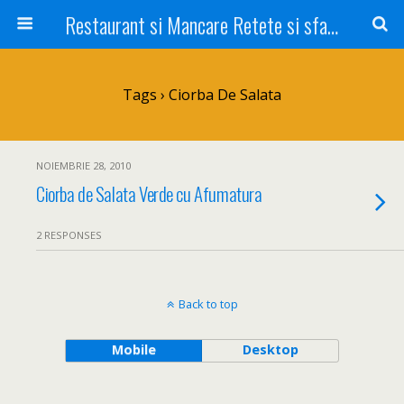
Restaurant si Mancare Retete si sfaturi Picant bun si rapid
Tags › Ciorba De Salata
NOIEMBRIE 28, 2010
Ciorba de Salata Verde cu Afumatura
2 RESPONSES
Back to top
Mobile
Desktop