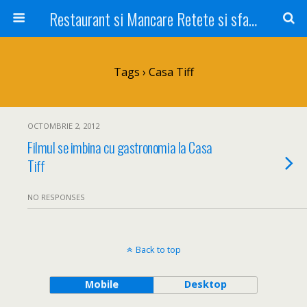
Restaurant si Mancare Retete si sfaturi Picant bun si rapid
Tags › Casa Tiff
OCTOMBRIE 2, 2012
Filmul se imbina cu gastronomia la Casa
Tiff
NO RESPONSES
Back to top
Mobile
Desktop