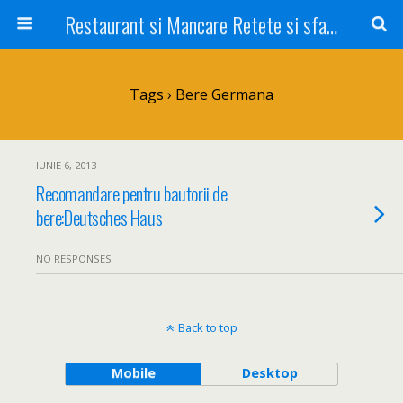
Restaurant si Mancare Retete si sfaturi Picant bun si rapid
Tags › Bere Germana
IUNIE 6, 2013
Recomandare pentru bautorii de
bere:Deutsches Haus
NO RESPONSES
Back to top
Mobile
Desktop