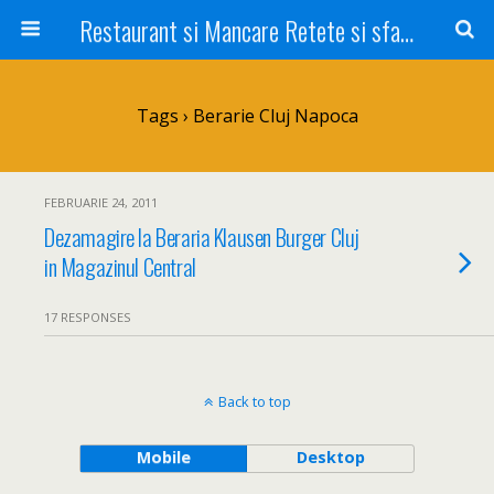
Restaurant si Mancare Retete si sfaturi Picant bun si rapid
Tags › Berarie Cluj Napoca
FEBRUARIE 24, 2011
Dezamagire la Beraria Klausen Burger Cluj
in Magazinul Central
17 RESPONSES
Back to top
Mobile
Desktop