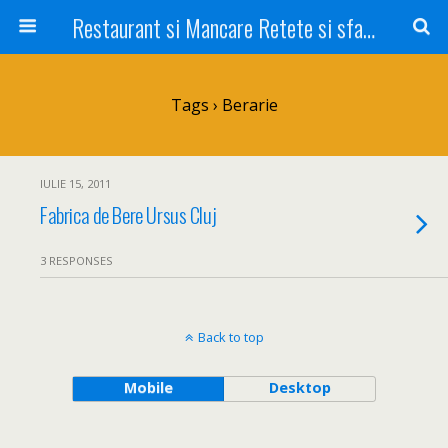
Restaurant si Mancare Retete si sfaturi Picant bun si rapid
Tags › Berarie
IULIE 15, 2011
Fabrica de Bere Ursus Cluj
3 RESPONSES
Back to top
Mobile
Desktop