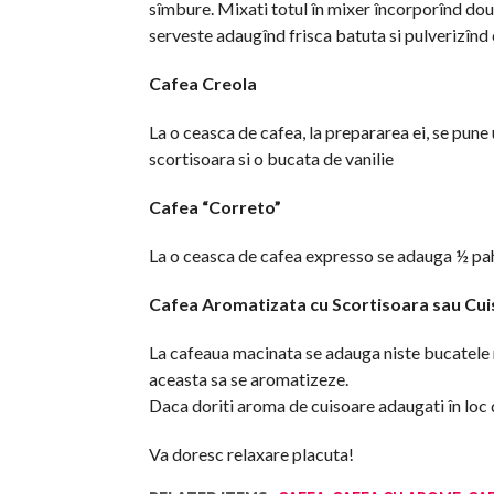
sîmbure. Mixati totul în mixer încorporînd dou
serveste adaugînd frisca batuta si pulverizînd 
Cafea Creola
La o ceasca de cafea, la prepararea ei, se pune 
scortisoara si o bucata de vanilie
Cafea “Correto”
La o ceasca de cafea expresso se adauga ½ pah
Cafea Aromatizata cu Scortisoara sau Cui
La cafeaua macinata se adauga niste bucatele mic
aceasta sa se aromatizeze.
Daca doriti aroma de cuisoare adaugati în loc 
Va doresc relaxare placuta!