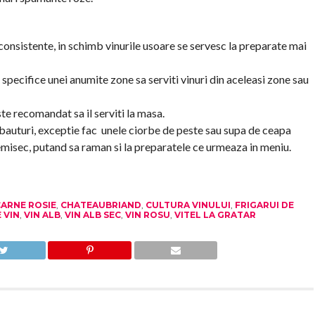
 consistente, in schimb vinurile usoare se servesc la preparate mai
 specifice unei anumite zone sa serviti vinuri din aceleasi zone sau
ste recomandat sa il serviti la masa.
c bauturi, exceptie fac unele ciorbe de peste sau supa de ceapa
misec, putand sa raman si la preparatele ce urmeaza in meniu.
ARNE ROSIE
,
CHATEAUBRIAND
,
CULTURA VINULUI
,
FRIGARUI DE
 VIN
,
VIN ALB
,
VIN ALB SEC
,
VIN ROSU
,
VITEL LA GRATAR