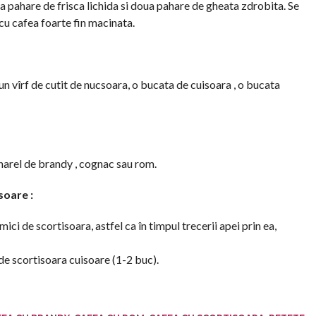
a pahare de frisca lichida si doua pahare de gheata zdrobita. Se
cu cafea foarte fin macinata.
un vîrf de cutit de nucsoara, o bucata de cuisoara , o bucata
arel de brandy , cognac sau rom.
soare :
i de scortisoara, astfel ca în timpul trecerii apei prin ea,
de scortisoara cuisoare (1-2 buc).