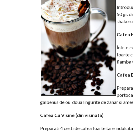
Introduc
50 gr. d
shakerul,
Cafea 
Într-o c
foarte c
flamba t
Cafea 
Preparat
portocal
galbenus de ou, doua lingurite de zahar si ames
Cafea Cu Visine (din visinata)
Preparati 4 cesti de cafea foarte tare îndulcita 