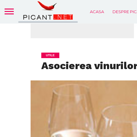
ACASA
DESPRE PIC
UTILE
Asocierea vinurilo