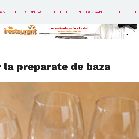
ANT.NET
CONTACT
RETETE
RESTAURANTE
UTILE
P
r la preparate de baza