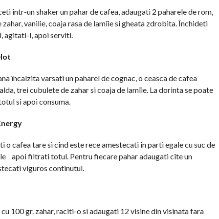
eti într-un shaker un pahar de cafea, adaugati 2 paharele de rom,
e zahar, vanilie, coaja rasa de lamîie si gheata zdrobita. Închideti
 agitati-l, apoi serviti.
Hot
ana încalzita varsati un paharel de cognac, o ceasca de cafea
alda, trei cubulete de zahar si coaja de lamîie. La dorinta se poate
otul si apoi consuma.
Energy
i o cafea tare si cînd este rece amestecati în parti egale cu suc de
e apoi filtrati totul. Pentru fiecare pahar adaugati cîte un
tecati viguros continutul.
cu 100 gr. zahar, raciti-o si adaugati 12 visine din visinata fara