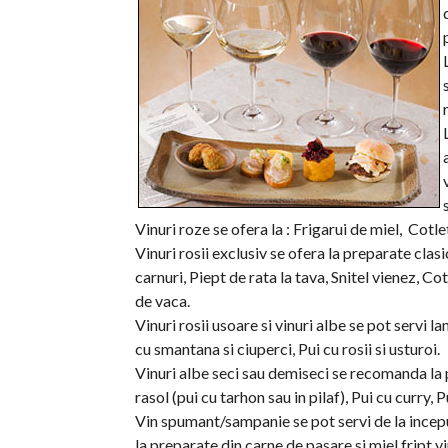
Vinuri roze se ofera la : Frigarui de miel, Cot
Vinuri rosii exclusiv se ofera la preparate cla
carnuri, Piept de rata la tava, Snitel vienez, 
de vaca.
Vinuri rosii usoare si vinuri albe se pot servi la
cu smantana si ciuperci, Pui cu rosii si usturoi.
Vinuri albe seci sau demiseci se recomanda la 
rasol (pui cu tarhon sau in pilaf), Pui cu curry, P
Vin spumant/sampanie se pot servi de la incepu
la preparate din carne de pasare si miel fript 