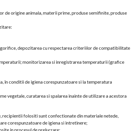
or de origine animala, materii prime, produse semifinite, produse
zitare:
frigorifice, depozitarea cu respectarea criteriilor de compatibilitate
mperaturii; monitorizarea si inregistrarea temperaturii (grafice
, în conditii de igiena corespunzatoare si la temperatura
ime vegetale, curatarea si spalarea inainte de utilizare a acestora
, recipientii folositi sunt confectionate din materiale netede,
stare corespunzatoare de igiena si intretinere;
losite in procesul de prelucrare;