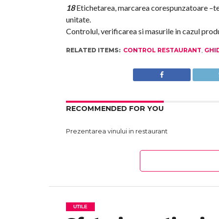
18
Etichetarea, marcarea corespunzatoare –ter
unitate.
Controlul, verificarea si masurile in cazul pro
RELATED ITEMS:
CONTROL RESTAURANT
,
GHID
RECOMMENDED FOR YOU
Prezentarea vinului in restaurant
UTILE