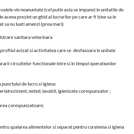
alele vin neanuntate (cel putin asta se impune) in unitatile de
e aceea prezint un ghid al lucrurilor pe care ar fi bine sa le
cat sa nu luati amenzi (prea mari).
istrare sanitara veterinara
rofilul avizat si activitatea care se desfasoara in unitate
rii circuitelor functionale intre si in timpul operatiunilor
punctului de lucru si igiena:
erialrezistent, neted, lavabil, igienizate corespunzator ;
narea corespunzatoare;
entru spalarea alimentelor si separat pentru curatenia si igiena