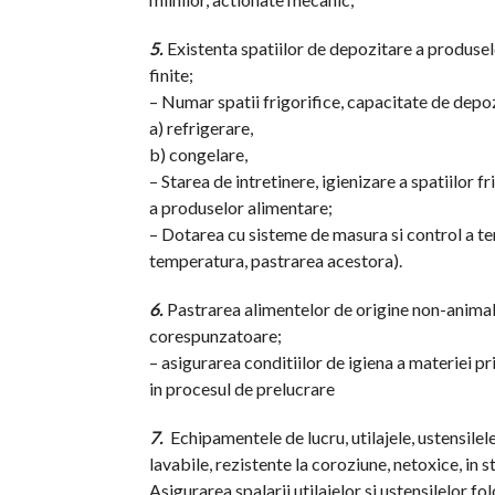
5.
Existenta spatiilor de depozitare a produsel
finite;
– Numar spatii frigorifice, capacitate de depo
a) refrigerare,
b) congelare,
– Starea de intretinere, igienizare a spatiilor 
a produselor alimentare;
– Dotarea cu sisteme de masura si control a te
temperatura, pastrarea acestora).
6.
Pastrarea alimentelor de origine non-animala
corespunzatoare;
– asigurarea conditiilor de igiena a materiei pr
in procesul de prelucrare
7.
Echipamentele de lucru, utilajele, ustensilele
lavabile, rezistente la coroziune, netoxice, in 
Asigurarea spalarii utilajelor si ustensilelor fo