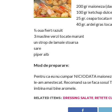
200 gr maioneza (daca
100 gr ketchup dulce 
25 gr. ceapa tocata 
40 gr. ardei gras toc
½ oua fiert razuit
3 masline verzi tocate marunt
un strop de lamaie stoarsa
sare
piper alb
Mod de preparare:
Pentru ca eu nu cumpar NICIODATA maioneza, 
le-am amestecat. Recomand sa se faca sosul Tho
imbina mai bine aromele.
RELATED ITEMS:
DRESSING SALATE
,
RETETE C