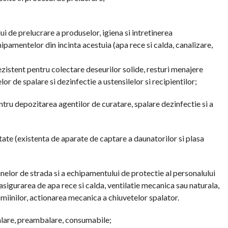
ui de prelucrare a produselor, igiena si intretinerea
hipamentelor din incinta acestuia (apa rece si calda, canalizare,
ezistent pentru colectare deseurilor solide, resturi menajere
or de spalare si dezinfectie a ustensilelor si recipientilor;
entru depozitarea agentilor de curatare, spalare dezinfectie si a
tate (existenta de aparate de captare a daunatorilor si plasa
nelor de strada si a echipamentului de protectie al personalului
asigurarea de apa rece si calda, ventilatie mecanica sau naturala,
 miinilor, actionarea mecanica a chiuvetelor spalator.
lare, preambalare, consumabile;