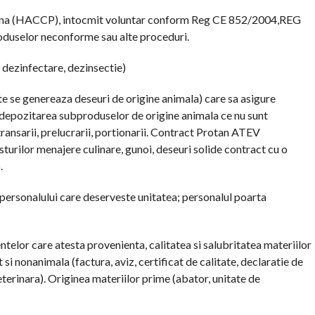
giena (HACCP), intocmit voluntar conform Reg CE 852/2004,REG
oduselor neconforme sau alte proceduri.
dezinfectare, dezinsectie)
te se genereaza deseuri de origine animala) care sa asigure
epozitarea subproduselor de origine animala ce nu sunt
ransarii, prelucrarii, portionarii. Contract Protan ATEV
sturilor menajere culinare, gunoi, deseuri solide contract cu o
.
personalului care deserveste unitatea; personalul poarta
ntelor care atesta provenienta, calitatea si salubritatea materiilor
 si nonanimala (factura, aviz, certificat de calitate, declaratie de
terinara). Originea materiilor prime (abator, unitate de