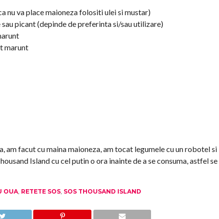
 nu va place maioneza folositi ulei si mustar)
sau picant (depinde de preferinta si/sau utilizare)
marunt
at marunt
am facut cu maina maioneza, am tocat legumele cu un robotel si
usand Island cu cel putin o ora inainte de a se consuma, astfel se
U OUA
,
RETETE SOS
,
SOS THOUSAND ISLAND