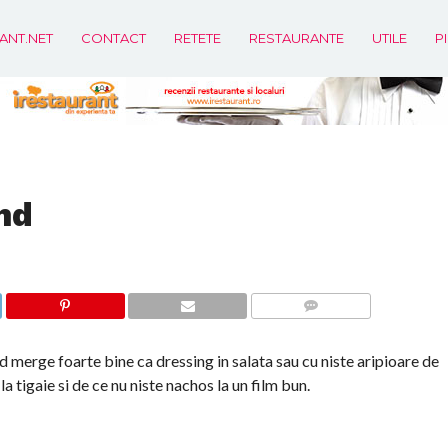
ANT.NET
CONTACT
RETETE
RESTAURANTE
UTILE
P
nd
COMMENTS
 merge foarte bine ca dressing in salata sau cu niste aripioare de
 la tigaie si de ce nu niste nachos la un film bun.