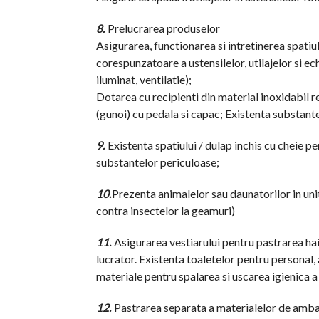
8.
Prelucrarea produselor
Asigurarea, functionarea si intretinerea spatiul
corespunzatoare a ustensilelor, utilajelor si ec
iluminat, ventilatie);
Dotarea cu recipienti din material inoxidabil r
(gunoi) cu pedala si capac; Existenta substantel
9.
Existenta spatiului / dulap inchis cu cheie p
substantelor periculoase;
10.
Prezenta animalelor sau daunatorilor in uni
contra insectelor la geamuri)
11.
Asigurarea vestiarului pentru pastrarea hai
lucrator. Existenta toaletelor pentru personal, 
materiale pentru spalarea si uscarea igienica a
12.
Pastrarea separata a materialelor de amba