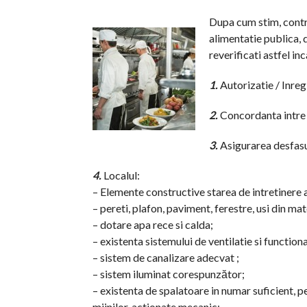
Dupa cum stim, contro
alimentatie publica, d
reverificati astfel in
1.
Autorizatie / Inreg
2.
Concordanta intre p
3.
Asigurarea desfasura
4.
Localul:
– Elemente constructive starea de intretinere a 
– pereti, plafon, paviment, ferestre, usi din mat
– dotare apa rece si calda;
– existenta sistemului de ventilatie si functio
– sistem de canalizare adecvat ;
– sistem iluminat corespunzător;
– existenta de spalatoare in numar suficient, p
miinilor, actionate mecanic;