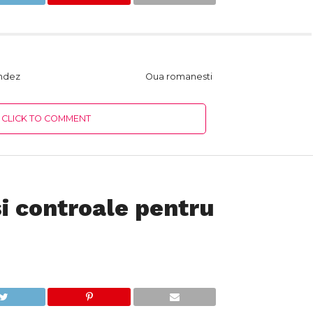
ndez
Oua romanesti
CLICK TO COMMENT
si controale pentru